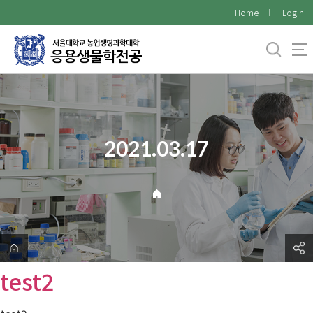
바
Home
Login
로
가
기
메
뉴
2021.03.17
test2