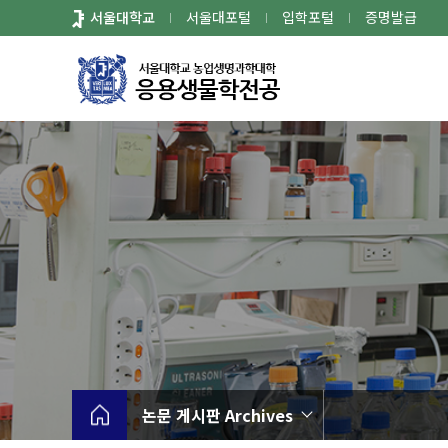
바
서울대학교
서울대포털
입학포털
증명발급
로
가
기
메
뉴
논문 게시판 Archives